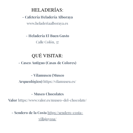
HELADERÍAS:
- Cafetería Heladería Alboraya
www.heladeriaalboraya.es
- Heladería El Buen Gusto
Calle Colón, 37
QUÉ VISITAR:
- Casco Antiguo (Casas de Colores)
- Vilamuseu (Museo
Arqueológico)
https://vilamuseu.es/
- Museo Chocolates
Valor
https://www.valor.es/museo-del-chocolate/
- Sende
ro de la C
osta
https://sendero-costa-
villajoyosa/