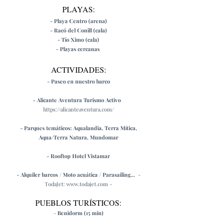
PLAYAS:
- Playa Centro (arena)
- Racó del Conill (cala)
- Tío Ximo (cala)
- Playas cercanas
ACTIVIDADES:
- Paseo en nuestro barco
- Alicante Aventura Turismo Activo
https://alicanteaventura.com/
- Parques temáticos: Aqualandia, Terra Mítica,
Aqua/Terra Natura, Mundomar
- Rooftop Hotel Vistamar
- Alquiler barcos / Moto acuática / Parasailing...
-
TodaJet:
www.todajet.com
-
PUEBLOS TURÍSTICOS:
-
Benidorm (15 min)